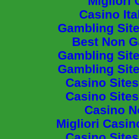
Migliori
Casino It
Gambling Sit
Best Non G
Gambling Sit
Gambling Sit
Casino Site
Casino Site
Casino N
Migliori Casi
Casino Site