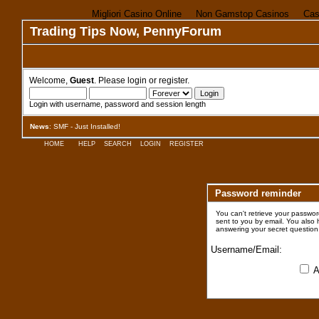
Migliori Casino Online
Non Gamstop Casinos
Cas
Trading Tips Now, PennyForum
Welcome,
Guest
. Please
login
or
register
.
Login with username, password and session length
News
: SMF - Just Installed!
HOME
HELP
SEARCH
LOGIN
REGISTER
Password reminder
You can't retrieve your passwor
sent to you by email. You also
answering your secret question
Username/Email:
A